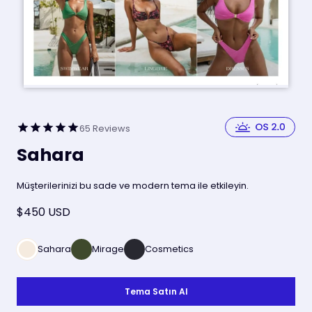
65
Reviews
Sahara
Müşterilerinizi bu sade ve modern tema ile etkileyin.
$450 USD
Sahara
Mirage
Cosmetics
Tema Satın Al