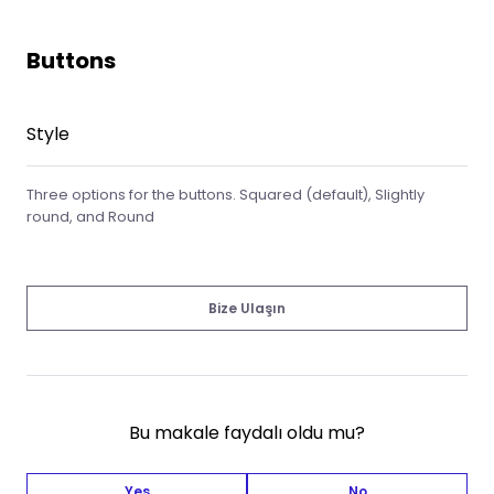
Buttons
Style
Three options for the buttons. Squared (default), Slightly
round, and Round
Bize Ulaşın
Bu makale faydalı oldu mu?
Yes
No