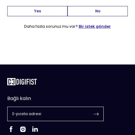
Yes
No
Daha fazla sorunuz mu var?
Bir istek gönder
Bağlı kalın